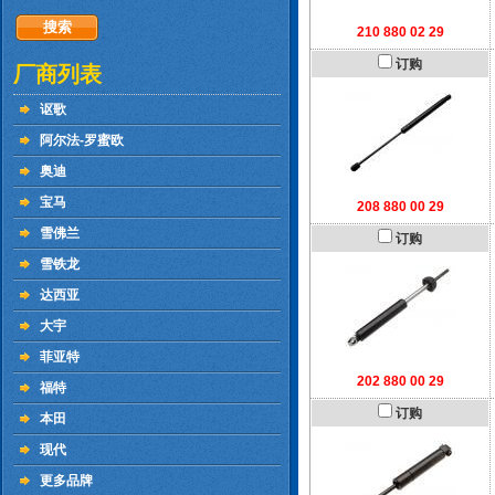
210 880 02 29
订购
厂商列表
讴歌
阿尔法-罗蜜欧
奥迪
宝马
208 880 00 29
雪佛兰
订购
雪铁龙
达西亚
大宇
菲亚特
202 880 00 29
福特
订购
本田
现代
更多品牌