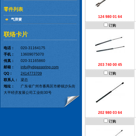
零件列表
124 980 01 64
气弹簧
订购
联络卡片
电话：
020-31164175
手机：
13609075070
传真：
020-31165860
203 740 00 45
邮箱：
info@ydgasspring.com
QQ：
2414773709
订购
联系人：
梁总
地址：
广东省广州市番禺区市桥镇沙头街
大平经济发展公司工业街30号
202 980 03 64
订购