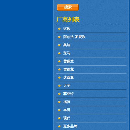
厂商列表
讴歌
阿尔法-罗蜜欧
奥迪
宝马
雪佛兰
雪铁龙
达西亚
大宇
菲亚特
福特
本田
现代
更多品牌