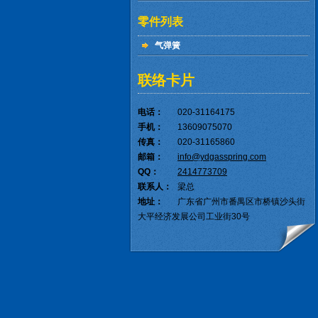
零件列表
气弹簧
联络卡片
电话：
020-31164175
手机：
13609075070
传真：
020-31165860
邮箱：
info@ydgasspring.com
QQ：
2414773709
联系人：
梁总
地址：
广东省广州市番禺区市桥镇沙头街
大平经济发展公司工业街30号