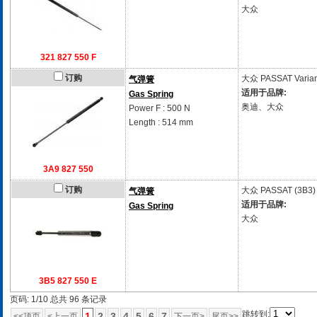
大众
321 827 550 F
订购
大众
PASSAT Variant
气弹簧
适用于品牌:
Gas Spring
奥迪、大众
Power F : 500 N
Length : 514 mm
3A9 827 550
订购
大众
PASSAT (3B3)
气弹簧
适用于品牌:
Gas Spring
大众
3B5 827 550 E
页码: 1/10 总共 96 条记录
跳转到:
1
2
3
4
5
6
7
<<顶页
<上一页
下一页>
尾页>>