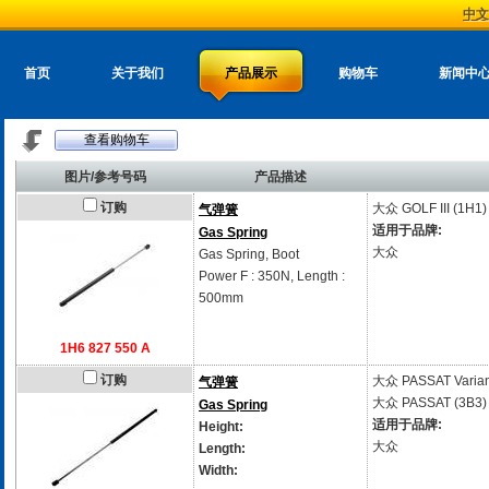
中文
首页
关于我们
产品展示
购物车
新闻中
查看购物车
图片/参考号码
产品描述
订购
大众
GOLF III (1H1)
气弹簧
适用于品牌:
Gas Spring
大众
Gas Spring, Boot
Power F : 350N, Length :
500mm
1H6 827 550 A
订购
大众
PASSAT Varian
气弹簧
大众
PASSAT (3B3)
Gas Spring
适用于品牌:
Height:
大众
Length:
Width: